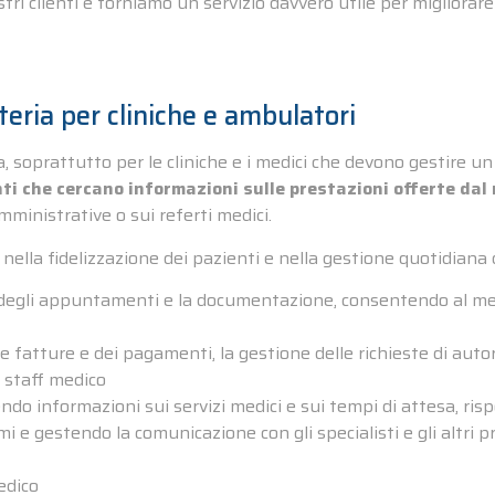
 clienti e forniamo un servizio davvero utile per migliorare l
teria per cliniche e ambulatori
a, soprattutto per le cliniche e i medici che devono gestire u
nti che cercano informazioni sulle prestazioni offerte dal
ministrative o sui referti medici.
 nella fidelizzazione dei pazienti e nella gestione quotidiana 
e degli appuntamenti e la documentazione, consentendo al med
 fatture e dei pagamenti, la gestione delle richieste di autor
o staff medico
endo informazioni sui servizi medici e sui tempi di attesa, ris
mi e gestendo la comunicazione con gli specialisti e gli altri p
edico