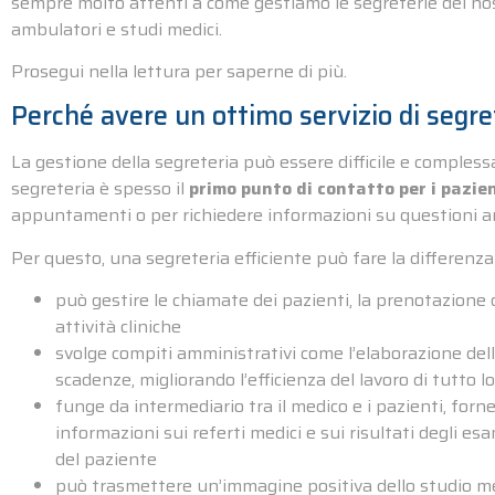
sempre molto attenti a come gestiamo le segreterie dei nostri
ambulatori e studi medici.
Prosegui nella lettura per saperne di più.
Perché avere un ottimo servizio di segre
La gestione della segreteria può essere difficile e compless
segreteria è spesso il
primo punto di contatto per i pazie
appuntamenti o per richiedere informazioni su questioni am
Per questo, una segreteria efficiente può fare la differenza
può gestire le chiamate dei pazienti, la prenotazion
attività cliniche
svolge compiti amministrativi come l’elaborazione delle
scadenze, migliorando l’efficienza del lavoro di tutto l
funge da intermediario tra il medico e i pazienti, forn
informazioni sui referti medici e sui risultati degli esa
del paziente
può trasmettere un’immagine positiva dello studio m