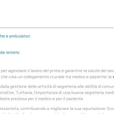
iche e ambulatori
a da remoto
r agevolare il lavoro del primo e garantire la salute del seco
o, che crea un collegamento cruciale tra medico e paziente: la
lla gestione delle attività di segreteria alle abilità di com
rative. Tuttavia, l’importanza di una buona segreteria medic
eata preziosa per il medico e per il paziente.
ssionista, contribuendo a migliorare la sua reputazione. Ecc