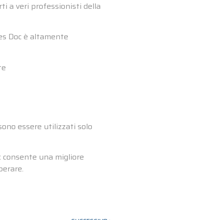
ti a veri professionisti della
Yes Doc è altamente
te
ossono essere utilizzati solo
oc consente una migliore
perare.