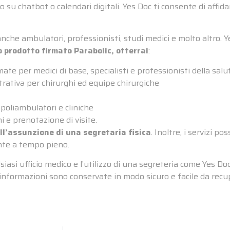
 su chatbot o calendari digitali. Yes Doc ti consente di affidar
anche ambulatori, professionisti, studi medici e molto altro. 
 prodotto firmato Parabolic, otterrai
:
te per medici di base, specialisti e professionisti della salu
ativa per chirurghi ed equipe chirurgiche
 poliambulatori e cliniche
i e prenotazione di visite.
all’assunzione di una segretaria fisica
. Inoltre, i servizi p
nte a tempo pieno.
siasi ufficio medico e l’utilizzo di una segreteria come Yes D
e informazioni sono conservate in modo sicuro e facile da recu