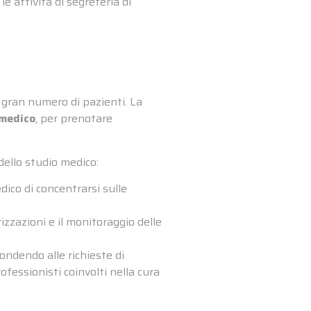
e attività di segreteria di
n gran numero di pazienti. La
 medico
, per prenotare
dello studio medico:
ico di concentrarsi sulle
izzazioni e il monitoraggio delle
pondendo alle richieste di
rofessionisti coinvolti nella cura