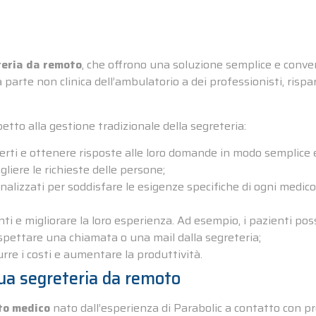
teria da remoto
, che offrono una soluzione semplice e conven
 parte non clinica dell’ambulatorio a dei professionisti, ris
etto alla gestione tradizionale della segreteria:
ferti e ottenere risposte alle loro domande in modo semplice e
liere le richieste delle persone;
nalizzati per soddisfare le esigenze specifiche di ogni medico
nti e migliorare la loro esperienza. Ad esempio, i pazienti pos
pettare una chiamata o una mail dalla segreteria;
urre i costi e aumentare la produttività.
tua segreteria da remoto
ito medico
nato dall’esperienza di Parabolic a contatto con pro