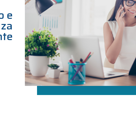
o e
nza
nte