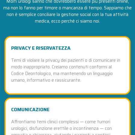
Molti urologi sanno che dovrebbero essere più presenti online,
ma non lo fanno per timore o mancanza di tempo. Sappiamo che
non è semplice conciliare la gestione social con la tua attività
medica, ecco perché ci siamo noi.
PRIVACY E RISERVATEZZA
Temi di violare la privacy dei pazienti o di comunicare in
modo inappropriato. Creiamo contenuti conformi al
Codice Deontologico, ma mantenendo un linguaggio
umano, informativo e rassicurante.
COMUNICAZIONE
Affrontiamo temi clinici complessi — come tumori
urologici, disfunzione erettile o incontinenza — con
empatia e chiarezza, aiutando i pazienti a sentirsi