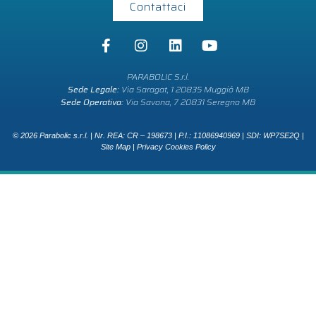
Contattaci
PARABOLIC S.r.l.
Sede Legale:
Via Saragat, 1 20835 Muggió MB
Sede Operativa:
Via Savona, 7 20831 Seregno MB
© 2026 Parabolic s.r.l. | Nr. REA: CR – 198673 | P.I.: 11086940969 | SDI: WP7SE2Q |
Site Map
|
Privacy Cookies Policy