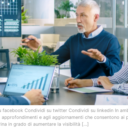
 facebook Condividi su twitter Condividi su linkedin In amb
 approfondimenti e agli aggiornamenti che consentono ai pro
na in grado di aumentare la visibilità […]