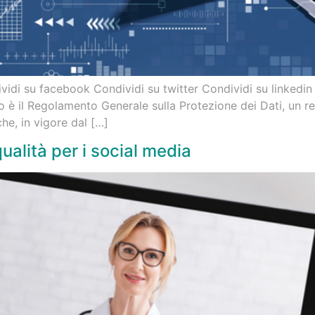
ividi su facebook Condividi su twitter Condividi su linkedi
no è il Regolamento Generale sulla Protezione dei Dati, un 
che, in vigore dal […]
ualità per i social media