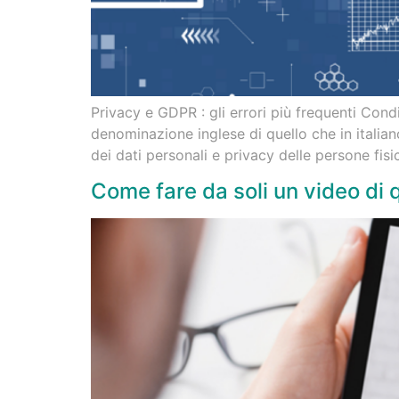
Privacy e GDPR : gli errori più frequenti Cond
denominazione inglese di quello che in italia
dei dati personali e privacy delle persone fisi
Come fare da soli un video di q