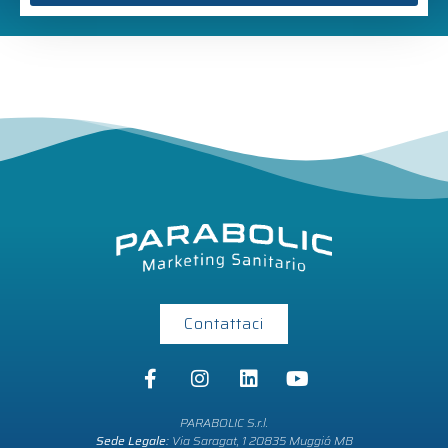
Contattaci
PARABOLIC S.r.l.
Sede Legale:
Via Saragat, 1 20835 Muggió MB